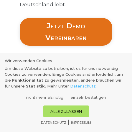
Deutschland lebt.
Jetzt Demo
Vereinbaren
Wir verwenden Cookies
Um diese Website zu betreiben, ist es für uns notwendig
Cookies zu verwenden. Einige Cookies sind erforderlich, um
die
Funktionalität
zu gewährleisten, andere brauchen wir
für unsere
Statistik.
Mehr unter
Datenschutz
.
Hier sind die Antworten
nicht mehr als nötig
einzeln bestätigen
zu Ihren Fragen:
ALLE ZULASSEN
|
DATENSCHUTZ
IMPRESSUM
Cookies
Wie bekomme ich Zugriff auf die